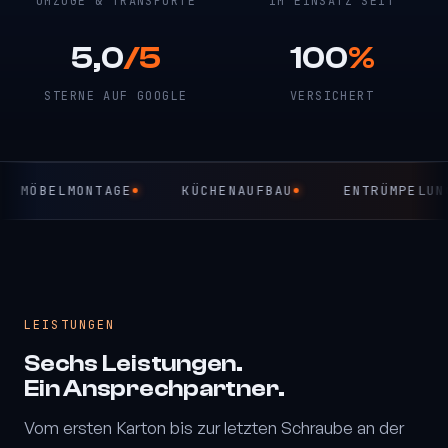
UMZÜGE & TRANSPORTE
IM EINSATZ SEIT
5,0
/5
100
%
STERNE AUF GOOGLE
VERSICHERT
KÜCHENAUFBAU
ENTRÜMPELUNG
LAGERLOG
LEISTUNGEN
Sechs Leistungen.
Ein Ansprechpartner.
Vom ersten Karton bis zur letzten Schraube an der