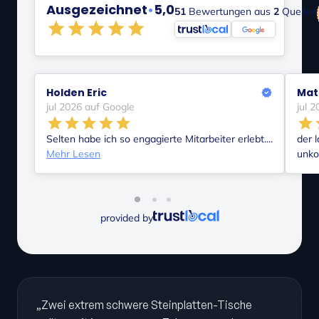
Ausgezeichnet
•
5,0
51
Bewertungen aus
2
Quellen
Holden Eric
Mat
jul 2026 auf Google
jul 
Selten habe ich so engagierte Mitarbeiter erlebt....
der 
Mehr Lesen
unkom
provided by
„Zwei extrem schwere Steinplatten-Tische